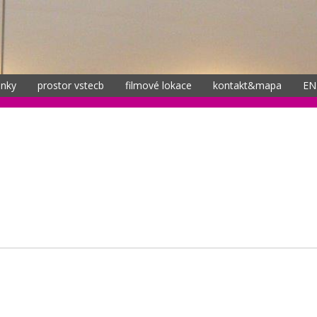
inky
prostor vstecb
filmové lokace
kontakt&mapa
EN