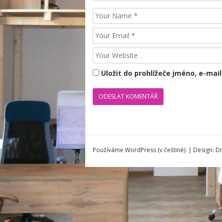
Name
Email
Website
Uložit do prohlížeče jméno, e-ma
Používáme WordPress (v češtině).
|
Design: D